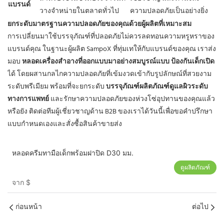
แบรนด์
วางจำหน่ายในตลาดทั่วไป
ความปลอดภัยเป็นอย่างยิ่ง
ยกระดับมาตรฐานความปลอดภัยของคุณด้วยผู้ผลิตที่เหมาะสม
การเปลี่ยนมาใช้บรรจุภัณฑ์ที่ปลอดภัยไม่ควรลดทอนความหรูหราของ
แบรนด์คุณ ในฐานะผู้ผลิต SampoX ที่ทุ่มเทให้กับแบรนด์ของคุณ เราส่ง
มอบ
หลอดเครื่องสำอางที่ออกแบบมาอย่างสมบูรณ์แบบ ป้องกันเด็กเปิด
ได้ โดยผสานกลไกความปลอดภัยที่เข้มงวดเข้ากับรูปลักษณ์ที่สวยงาม
ระดับพรีเมียม พร้อมที่จะยกระดับ
บรรจุภัณฑ์ผลิตภัณฑ์ดูแลผิวระดับ
ทางการแพทย์
และรักษาความปลอดภัยของห่วงโซ่อุปทานของคุณแล้ว
หรือยัง ติดต่อทีมผู้เชี่ยวชาญด้าน B2B ของเราได้วันนี้เพื่อขอคำปรึกษา
แบบกำหนดเองและสั่งซื้อสินค้าขายส่ง
หลอดครีมทามือเด็กพร้อมฝาปิด D30 มม.
ดูผลิตภัณฑ์
จาก
$
ก่อนหน้า
ต่อไป