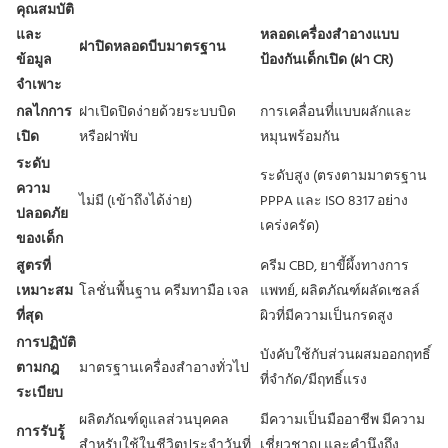
คุณสมบัติ
และ
หลอดเครื่องสำอางแบบ
ฝาปิดหลอดบีบมาตรฐาน
ข้อมูล
ป้องกันเด็กเปิด (ฝา CR)
จำเพาะ
กลไกการ
ฝาเปิดปิดง่ายด้วยระบบบิด
การเคลื่อนที่แบบผลักและ
เปิด
หรือฝาพับ
หมุนพร้อมกัน
ระดับ
ระดับสูง (ตรงตามมาตรฐาน
ความ
ไม่มี (เข้าถึงได้ง่าย)
PPPA และ ISO 8317 อย่าง
ปลอดภัย
เคร่งครัด)
ของเด็ก
สูตรที่
ครีม CBD, ยาขี้ผึ้งทางการ
เหมาะสม
โลชั่นพื้นฐาน ครีมทามือ เจล
แพทย์, ผลิตภัณฑ์ผลัดเซลล์
ที่สุด
ผิวที่มีความเป็นกรดสูง
การปฏิบัติ
บังคับใช้กับส่วนผสมออกฤทธิ์
ตามกฎ
มาตรฐานเครื่องสำอางทั่วไป
ที่จำกัด/มีฤทธิ์แรง
ระเบียบ
ผลิตภัณฑ์ดูแลส่วนบุคคล
มีความเป็นมืออาชีพ มีความ
การรับรู้
สำหรับใช้ในชีวิตประจำวันที่
เชี่ยวชาญ และคำนึงถึง