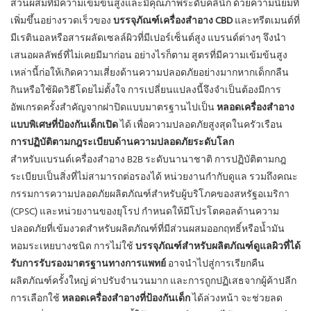
ส่วนผสมที่มีความเข้มข้นสูงและมีคุณภาพระดับคลินิก ด้วยความนิยมที่
เพิ่มขึ้นอย่างรวดเร็วของ
บรรจุภัณฑ์เครื่องสำอาง CBD
และทรีตเมนต์ที่
มีเรตินอลหรือสารผลัดเซลล์ผิวที่มีเปอร์เซ็นต์สูง แบรนด์ต่างๆ จึงนำ
เสนอผลลัพธ์ที่ไม่เคยมีมาก่อน อย่างไรก็ตาม สูตรที่มีความเข้มข้นสูง
เหล่านี้ก่อให้เกิดความเสี่ยงด้านความปลอดภัยอย่างมากหากเด็กกลืน
กินหรือใช้ผิดวิธีโดยไม่ตั้งใจ การเปลี่ยนแปลงนี้จึงจำเป็นต้องมีการ
อัพเกรดครั้งสำคัญจากฝาปิดแบบมาตรฐานไปเป็น
หลอดเครื่องสำอาง
แบบพิเศษที่ป้องกันเด็กเปิด
ได้ เพื่อความปลอดภัยสูงสุดในครัวเรือน
การปฏิบัติตามกฎระเบียบด้านความปลอดภัยระดับโลก
สำหรับแบรนด์เครื่องสำอาง B2B ระดับนานาชาติ การปฏิบัติตามกฎ
ระเบียบเป็นสิ่งที่ไม่สามารถต่อรองได้ หน่วยงานกำกับดูแล รวมถึงคณะ
กรรมการความปลอดภัยผลิตภัณฑ์สำหรับผู้บริโภคของสหรัฐอเมริกา
(CPSC) และหน่วยงานของยุโรป กำหนดให้มีโปรโตคอลด้านความ
ปลอดภัยที่เข้มงวดสำหรับผลิตภัณฑ์ที่มีส่วนผสมออกฤทธิ์หรือน้ำมัน
หอมระเหยบางชนิด การไม่ใช้
บรรจุภัณฑ์สำหรับผลิตภัณฑ์ดูแลผิวที่ได้
รับการรับรองมาตรฐานทางการแพทย์
อาจนำไปสู่การเรียกคืน
ผลิตภัณฑ์ครั้งใหญ่ ค่าปรับจำนวนมาก และการถูกปฏิเสธจากผู้ค้าปลีก
การเลือกใช้
หลอดเครื่องสำอางที่ป้องกันเด็ก
ได้ล่วงหน้า จะช่วยลด