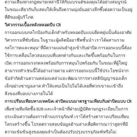
ความเสี่ยงทางกฎหมายเหล่านี้ให้กับแบรนด์ของคุณได้อย่างสมบูรณ์
ในขณะเดียวกันก็แสดงให้เห็นถึงความมุ่งมั่นอย่างลึกซึ้งต่อความเป็นอยู่
ที่ดีของผู้บริโภค
วิศวกรรมเบื้องหลังหลอดบีบ CR
การออกแบบกลไกป้องกันเด็กสำหรับหลอดบีบแบบยืดหยุ่นนั้นต้องอาศัย
วิศวกรรมที่ซับซ้อน ในฐานะผู้ผลิตมืออาชีพชั้นนำ เราได้ผสานรวม
กลไก "กดและหมุน" ที่มีความแม่นยำสูงเข้ากับฝาปิด การออกแบบนี้ต้อง
ใช้การเคลื่อนไหวสองแบบที่แตกต่างกันและเกิดขึ้นพร้อมกันในการ
เปิด: การออกแรงกดลงพร้อมกับการหมุนไปพร้อมกัน ในขณะที่ผู้ใหญ่
สามารถทำเช่นนี้ได้อย่างง่ายดาย แต่การออกแบบนี้ใช้ประโยชน์จาก
ข้อจำกัดด้านความคล่องแคล่วและพัฒนาการทางสติปัญญาของเด็ก
เล็กอย่างชาญฉลาด ทำให้แทบเป็นไปไม่ได้เลยที่พวกเขาจะเข้าถึง
สิ่งของที่บอบบางภายในได้
การเปรียบเทียบทางเทคนิค: ฝาปิดแบบมาตรฐานเทียบกับฝาปิดแบบ CR
เพื่อช่วยทีมจัดซื้อ B2B และเจ้าหน้าที่ฝ่ายปฏิบัติตามกฎระเบียบในการ
ประเมินความต้องการด้านบรรจุภัณฑ์ เราได้สร้างตารางเปรียบเทียบ
โครงสร้างขึ้น โปรดตรวจสอบข้อมูลด้านล่างเพื่อพิจารณาว่าสูตรที่มี
ความเข้มข้นสูงของคุณจำเป็นต้องปรับปรุงบรรจุภัณฑ์หรือไม่: