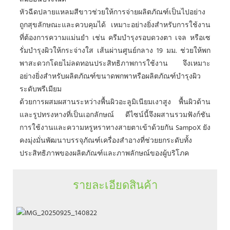
หัวฉีดปลายแหลมสีขาวช่วยให้การจ่ายผลิตภัณฑ์เป็นไปอย่าง
ถูกสุขลักษณะและควบคุมได้ เหมาะอย่างยิ่งสำหรับการใช้งาน
ที่ต้องการความแม่นยำ เช่น ครีมบำรุงรอบดวงตา เจล หรือเซ
รั่มบำรุงผิวให้กระจ่างใส เส้นผ่านศูนย์กลาง 19 มม. ช่วยให้พก
พาสะดวกโดยไม่ลดทอนประสิทธิภาพการใช้งาน จึงเหมาะ
อย่างยิ่งสำหรับผลิตภัณฑ์ขนาดพกพาหรือผลิตภัณฑ์บำรุงผิว
ระดับพรีเมียม
ด้วยการผสมผสานระหว่างพื้นผิวอะลูมิเนียมเงาสูง พื้นผิวด้าน
และรูปทรงหางที่เป็นเอกลักษณ์ ดีไซน์นี้จึงผสานรวมฟังก์ชัน
การใช้งานและความหรูหราทางสายตาเข้าด้วยกัน SampoX ยัง
คงมุ่งมั่นพัฒนาบรรจุภัณฑ์เครื่องสำอางที่ช่วยยกระดับทั้ง
ประสิทธิภาพของผลิตภัณฑ์และภาพลักษณ์ของผู้บริโภค
รายละเอียดสินค้า