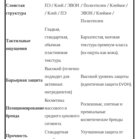
Слоистая
ПЭ / Клей / ЭВОН
/ Полиэтилен / Клейкое /
структура
/ Клей / ПЭ
ЭВОН / Клейкое /
Полиэтилен
Гладкая,
стандартная,
Бархатистая, матовая
Тактильные
обычная
текстура премиум-класса
ощущения
пластиковая
(на ощупь как кожа).
текстура.
Высокий (отлично
подходит для
Высокий уровень защиты
Барьерная защита
активных
(идентичная защита EVOH).
ингредиентов)
Косметика
Роскошные, элитные и
Позиционирование
массового и
премиальные
бренда
среднего ценового
косметические бренды
сегмента
Стандартная
Улучшенная защита от
Прочность