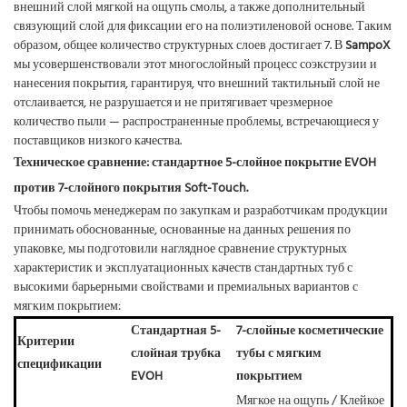
внешний слой мягкой на ощупь смолы, а также дополнительный
связующий слой для фиксации его на полиэтиленовой основе. Таким
образом, общее количество структурных слоев достигает 7. В
SampoX
мы усовершенствовали этот многослойный процесс соэкструзии и
нанесения покрытия, гарантируя, что внешний тактильный слой не
отслаивается, не разрушается и не притягивает чрезмерное
количество пыли — распространенные проблемы, встречающиеся у
поставщиков низкого качества.
Техническое сравнение: стандартное 5-слойное покрытие EVOH
против 7-слойного покрытия Soft-Touch.
Чтобы помочь менеджерам по закупкам и разработчикам продукции
принимать обоснованные, основанные на данных решения по
упаковке, мы подготовили наглядное сравнение структурных
характеристик и эксплуатационных качеств стандартных туб с
высокими барьерными свойствами и премиальных вариантов с
мягким покрытием:
Стандартная 5-
7-слойные косметические
Критерии
слойная трубка
тубы с мягким
спецификации
EVOH
покрытием
Мягкое на ощупь / Клейкое