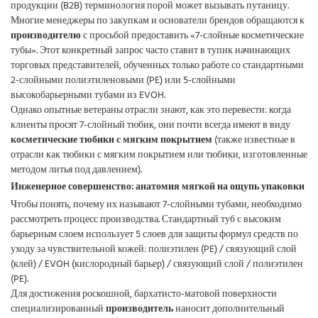
продукции (B2B) терминология порой может вызывать путаницу.
Многие менеджеры по закупкам и основатели брендов обращаются к
производителю
с просьбой предоставить «7-слойные косметические
тубы». Этот конкретный запрос часто ставит в тупик начинающих
торговых представителей, обученных только работе со стандартными
2-слойными полиэтиленовыми (PE) или 5-слойными
высокобарьерными тубами из EVOH.
Однако опытные ветераны отрасли знают, как это перевести: когда
клиенты просят 7-слойный тюбик, они почти всегда имеют в виду
косметические тюбики с мягким покрытием
(также известные в
отрасли как тюбики с мягким покрытием или тюбики, изготовленные
методом литья под давлением).
Инженерное совершенство: анатомия мягкой на ощупь упаковки
Чтобы понять, почему их называют 7-слойными тубами, необходимо
рассмотреть процесс производства. Стандартный туб с высоким
барьерным слоем использует 5 слоев для защиты формул средств по
уходу за чувствительной кожей: полиэтилен (PE) / связующий слой
(клей) / EVOH (кислородный барьер) / связующий слой / полиэтилен
(PE).
Для достижения роскошной, бархатисто-матовой поверхности
специализированный
производитель
наносит дополнительный