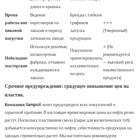
длина и крышка.
Время
Ведение
Бренды с гибким
работы вне
переговоров по
графиком
⭐⭐⭐
пиковой
заказам в период
запуска
(Умеренный)
нагрузки
затишья на заводе.
продукции.
Используя дешевые,
⭐ (Не
Покупатели
низкосортные
рекомендуется
Небольшие
ориентировались
фабрики, отчаянно
— высокий риск
мастерские
исключительно
нуждающиеся в
некачественного
на цену.
заказах.
продукта)
Срочное предупреждение: грядущее повышение цен на
пластик.
Компания SampoX
хочет предупредить всех покупателей о
серьезной проблеме. В настоящее время мировые цены на нефть резко
растут. Поскольку пластиковая смола (сырье для косметических туб)
добывается непосредственно из нефти, себестоимость продукции на
заводах стремительно растет. Мы настоятельно рекомендуем