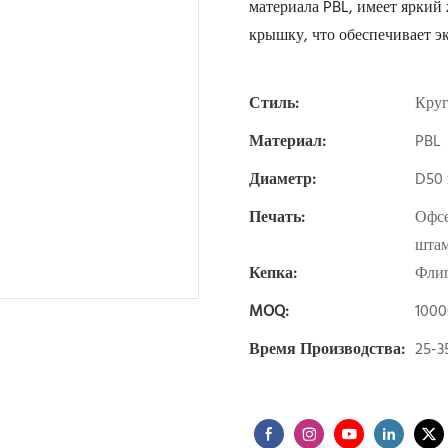
материала PBL, имеет яркий
крышку, что обеспечивает эк
Стиль:
Круг
Материал:
PBL
Диаметр:
D50
Печать:
Офсе
штам
Кепка:
Фли
MOQ:
100
Время Производства:
25-3