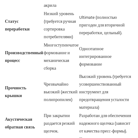
акрила
Низкий уровень
Ultimate (полностью
Статус
(требуется ручная
пригоден для вторичной
переработки
сортировка
переработки, цельный).
потребителями)
Многоступенчатое
Одноэтапное
Производственный
формование и
интегрированное
процесс
механическая
формование
сборка
Высокий уровень (требуется
Чрезвычайно
усовершенствованный
Прочность
высокий (жесткий
инструмент для
крышки
полипропилен)
предотвращения усталости
материала)
При закрытии
Разработан для обеспечения
Акустическая
раздается резкий
надежного щелчка (зависит
обратная связь
щелчок.
от качества пресс-формы).