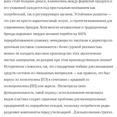
кону стоят большие деньги, взаимосвязь между формулой продукта и
его упаковкой находится под пристальным вниманием как
потребителей, так и регулирующих органов.
.
Устойчивое развитие —
это уже не просто маркетинговый лозунг, а стратегия выживания для
современных брендов.
Хотя многие независимые и традиционные
бренды выражают твердое желание перейти на 100%
перерабатываемую упаковку, менеджеры по закупкам и директора по
цепочкам поставок сталкиваются с более суровой реальностью:
можно ли наладить массовое производство этих экологически
чистых альтернатив, не разорив при этом производственную линию?
Исторически сложилось так, что стандартные тюбики для смазывания
средств состояли из смешанных материалов — как правило, это был
корпус из полиэтилена (ПЭ) в сочетании с крышкой из
полипропилена (ПП) или акрила.
.
Несмотря на свою
функциональность, такой подход с использованием нескольких
видов пластика создает серьезные проблемы для муниципальных
предприятий по переработке отходов, поскольку потребители редко
разделяют компоненты перед утилизацией.
.
Для выполнения строгих