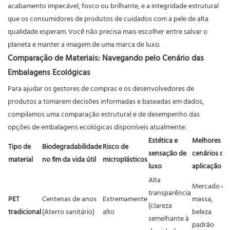
acabamento impecável, fosco ou brilhante, e a integridade estrutural
que os consumidores de produtos de cuidados com a pele de alta
qualidade esperam. Você não precisa mais escolher entre salvar o
planeta e manter a imagem de uma marca de luxo.
Comparação de Materiais: Navegando pelo Cenário das
Embalagens Ecológicas
Para ajudar os gestores de compras e os desenvolvedores de
produtos a tomarem decisões informadas e baseadas em dados,
compilamos uma comparação estrutural e de desempenho das
opções de embalagens ecológicas disponíveis atualmente:
Estética e
Melhores
Tipo de
Biodegradabilidade
Risco de
sensação de
cenários de
material
no fim da vida útil
microplásticos
luxo
aplicação
Alta
Mercado de
transparência
PET
Centenas de anos
Extremamente
massa,
(clareza
tradicional
(Aterro sanitário)
alto
beleza
semelhante à
padrão