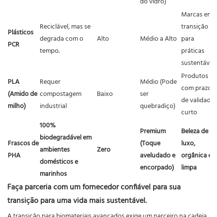
do vidro)
Marcas em
Reciclável, mas se
transição
Plásticos
degrada com o
Alto
Médio a Alto
para
PCR
tempo.
práticas
sustentáveis
Produtos
PLA
Requer
Médio (Pode
com prazo
(Amido de
compostagem
Baixo
ser
de validade
milho)
industrial
quebradiço)
curto
100%
Premium
Beleza de
biodegradável em
Frascos de
(Toque
luxo,
ambientes
Zero
PHA
aveludado e
orgânica e
domésticos e
encorpado)
limpa
marinhos
Faça parceria com um
fornecedor
confiável para sua
transição para uma vida mais sustentável.
A transição para biomateriais avançados exige um parceiro na cadeia