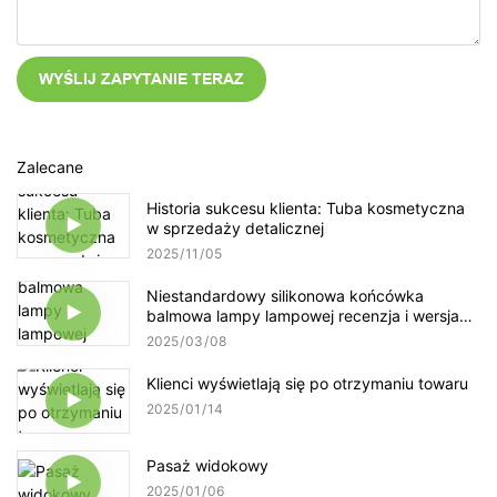
WYŚLIJ ZAPYTANIE TERAZ
Zalecane
Historia sukcesu klienta: Tuba kosmetyczna
w sprzedaży detalicznej
2025
11
05
Niestandardowy silikonowa końcówka
balmowa lampy lampowej recenzja i wersja
demonstracyjna aplikacji
2025
03
08
Klienci wyświetlają się po otrzymaniu towaru
2025
01
14
Pasaż widokowy
2025
01
06