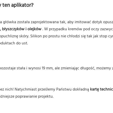
 ten aplikator?
wa główka została zaprojektowana tak, aby imitować dotyk opus
, błyszczyków i olejków
. W przypadku kremów pod oczy zazwyc
uchliznę skóry. Silikon po prostu nie chłodzi się tak jak stop c
oduktach do ust.
 pozostaje stała i wynosi 19 mm, ale zmieniając długość, możemy 
bez nich! Natychmiast prześlemy Państwu dokładną
kartę techni
źniejsze poprawianie projektu.