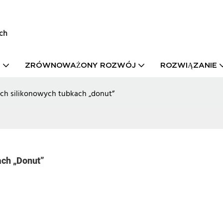
ch
T
ZRÓWNOWAŻONY ROZWÓJ
ROZWIĄZANIE
ch silikonowych tubkach „donut”
ch „donut”