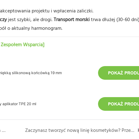
ceptowania projektu i wpłacenia zaliczki.
iczy
jest szybki, ale drogi.
Transport morski
trwa dłużej (30-60 dni)
spół o aktualny harmonogram.
m Zespołem Wsparcia]
z miękką silikonową końcówką 19 mm
POKAŻ PROD
 aplikator TPE 20 ml
POKAŻ PROD
Ocean Bound Plastic (OBP): kolejna wielka historia w dziedzinie zrównoważonych opakowań
Zaczynasz tworzyć nową linię kosmetyków? Przeczytaj najpierw.