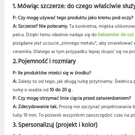
1. Mówiąc szczerze: do czego właściwie służy
P: Czy mogę używać tego produktu jako kremu pod oczy?
A:
Szczerze? Nie polecamy.
Ta konkretna, miękka silikono
palca. Dzięki temu idealnie nadaje się do
balsamów do ust
pożądane jest uczucie „zimnego metalu”, aby zniwelować op
ceramika. Dlatego w tym przypadku lepiej skupić się na pr
2. Pojemność i rozmiary
P: Ile produktów mieści się w środku?
A:
Zależy to od tego, jak długą rurkę przytniemy. Średnica
rurkę o wadze od
10 do 20 g
.
P: Czy mogę otrzymać linie cięcia przed zatwierdzeniem?
A:
Zdecydowanie tak.
Proszę nie zaczynać projektowania 
tuby 19 mm. To pozwoli wszystkim zaoszczędzić czas na pó
3. Spersonalizuj (projekt i kolor)