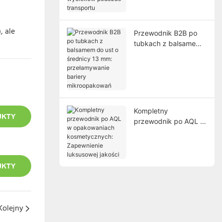
wycieków podczas
transportu
, ale
Przewodnik B2B po
tubkach z balsamem
do ust o średnicy 13
mm: przełamywanie
bariery
mikroopakowań
Kompletny
UKTY
przewodnik po AQL w
opakowaniach
kosmetycznych:
Zapewnienie
luksusowej jakości
UKTY
Kolejny