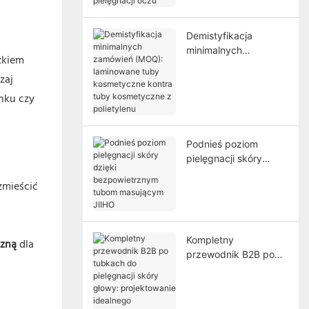
pielęgnacji oczu
Demistyfikacja
minimalnych
zkiem
zamówień (MOQ):
zaj
laminowane tuby
kosmetyczne kontra
ynku czy
tuby kosmetyczne z
polietylenu
Podnieś poziom
pielęgnacji skóry
dzięki
zmieścić
bezpowietrznym
tubom masującym
JIIHO
Kompletny
czną
dla
przewodnik B2B po
tubkach do
pielęgnacji skóry
głowy: projektowanie