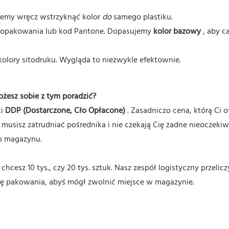
żemy wręcz wstrzyknąć kolor
do
samego plastiku.
o opakowania lub kod Pantone. Dopasujemy
kolor bazowy
, aby ca
olory sitodruku. Wygląda to niezwykle efektownie.
żesz sobie z tym poradzić?
ki
DDP (Dostarczone, Cło Opłacone)
. Zasadniczo cena, którą Ci o
e musisz zatrudniać pośrednika i nie czekają Cię żadne nieoczeki
go magazynu.
esz 10 tys., czy 20 tys. sztuk. Nasz zespół logistyczny przelicz
cenę pakowania, abyś mógł zwolnić miejsce w magazynie.