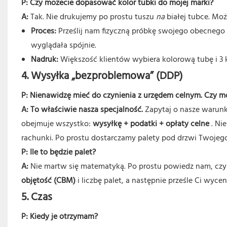
P: Czy możecie dopasować kolor tubki do mojej marki?
A:
Tak. Nie drukujemy po prostu tuszu
na
białej tubce. Mo
Proces:
Prześlij nam fizyczną próbkę swojego obecneg
wyglądała spójnie.
Nadruk:
Większość klientów wybiera kolorową tubę i 3 k
4. Wysyłka „bezproblemowa” (DDP)
P: Nienawidzę mieć do czynienia z urzędem celnym. Czy mo
A:
To właściwie nasza specjalność.
Zapytaj o nasze warun
obejmuje wszystko:
wysyłkę + podatki + opłaty celne
. Ni
rachunki. Po prostu dostarczamy palety pod drzwi Twoje
P: Ile to będzie palet?
A:
Nie martw się matematyką. Po prostu powiedz nam, czy chc
objętość (CBM)
i liczbę palet, a następnie prześle Ci wy
5. Czas
P: Kiedy je otrzymam?