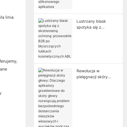
idealnego
silikonowego
aplikatora
ła linia
Lustrzany blask
spotyka się z
ekstremalną ochroną:
przewodnik B2B po
błyszczących
tubkach
kosmetycznych ABL
ferujemy,
wane
Rewolucja w
pielęgnacji skóry
głowy: Dlaczego
aplikatory
y
grzebieniowe do
skóry głowy
rozwiązują problem
bezpośredniego
dostarczania
mieszków włosowych i