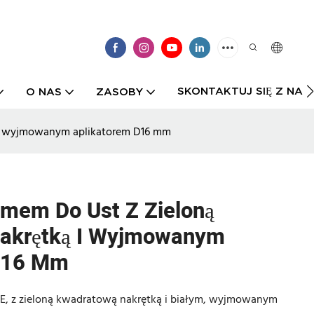
SKONTAKTUJ SIĘ Z NAMI
O NAS
ZASOBY
ą i wyjmowanym aplikatorem D16 mm
mem Do Ust Z Zieloną
akrętką I Wyjmowanym
D16 Mm
PE, z zieloną kwadratową nakrętką i białym, wyjmowanym