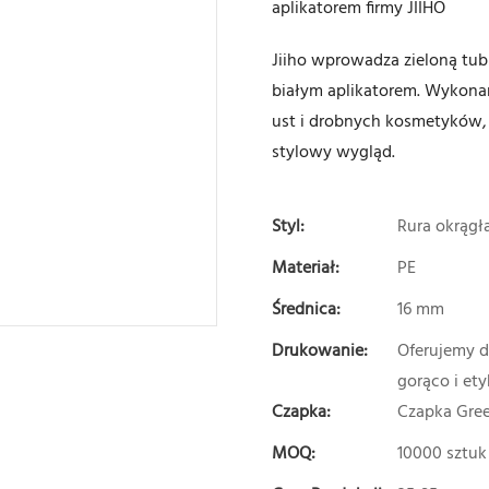
aplikatorem firmy JIIHO
Jiiho wprowadza zieloną tu
białym aplikatorem. Wykonan
ust i drobnych kosmetyków, o
stylowy wygląd.
Styl:
Rura okrągł
Materiał:
PE
Średnica:
16 mm
Drukowanie:
Oferujemy dr
gorąco i et
Czapka:
Czapka Gre
MOQ:
10000 sztuk