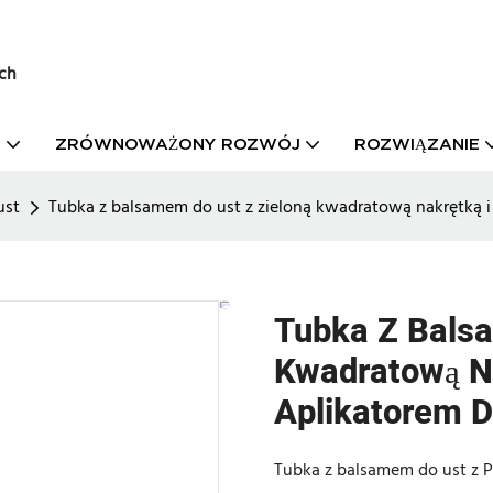
ch
T
ZRÓWNOWAŻONY ROZWÓJ
ROZWIĄZANIE
ust
Tubka z balsamem do ust z zieloną kwadratową nakrętk
Tubka Z Balsa
Kwadratową N
Aplikatorem 
Tubka z balsamem do ust z 