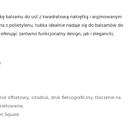
bkę balsamu do ust z kwadratową nakrętką i wyjmowanym
a z polietylenu, tubka idealnie nadaje się do balsamów do
ferując zarówno funkcjonalny design, jak i elegancki,
a
uk offsetowy, sitodruk, druk fleksograficzny, tłoczenie na
ykietowanie.
en Square