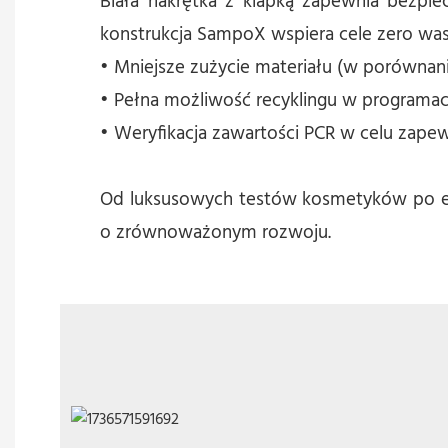
Biała nakrętka z klapką zapewnia bezpiec
konstrukcja SampoX wspiera cele zero was
• Mniejsze zużycie materiału (w porównan
• Pełna możliwość recyklingu w programac
• Weryfikacja zawartości PCR w celu zapew
Od luksusowych testów kosmetyków po ek
o zrównoważonym rozwoju.