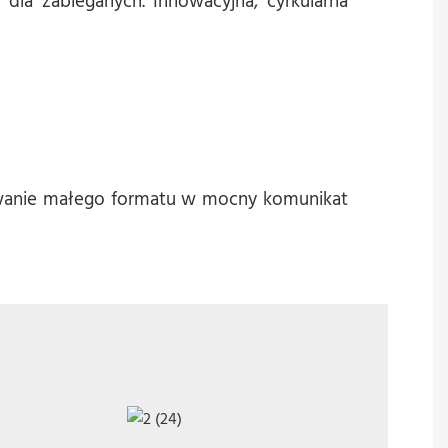
 dla zabieganych. Innowacyjna, cyrkularna
owanie małego formatu w mocny komunikat