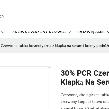
ch
T
ZRÓWNOWAŻONY ROZWÓJ
ROZWIĄZANIE
Czerwona tubka kosmetyczna z klapką na serum i kremy podróż
30% PCR Czer
Klapką Na Se
Czerwona, ekologiczna tubk
czerwony korpus i łatwo dos
kompaktowe, 50 ml, ekologi