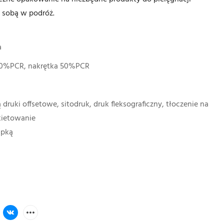
e sobą w podróż.
a
0%PCR, nakrętka 50%PCR
druki offsetowe, sitodruk, druk fleksograficzny, tłoczenie na
kietowanie
apką