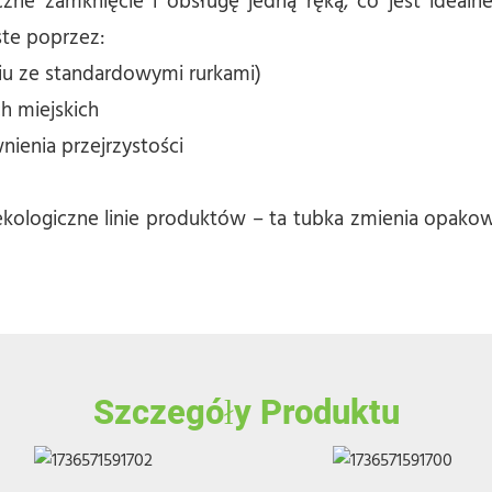
zne zamknięcie i obsługę jedną ręką, co jest idealne
te poprzez:
iu ze standardowymi rurkami)
h miejskich
nienia przejrzystości
ologiczne linie produktów – ta tubka zmienia opak
Szczegóły Produktu