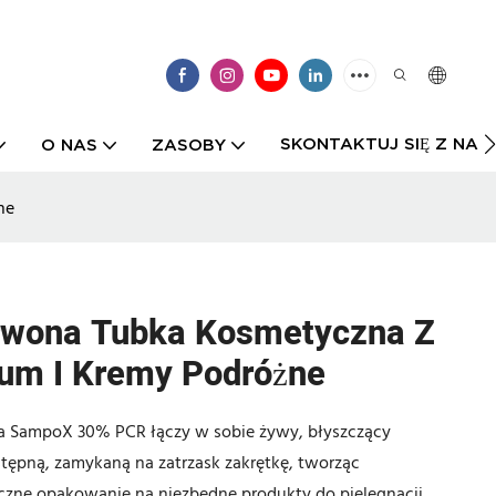
SKONTAKTUJ SIĘ Z NAMI
O NAS
ZASOBY
ne
wona Tubka Kosmetyczna Z
rum I Kremy Podróżne
a SampoX 30% PCR łączy w sobie żywy, błyszczący
tępną, zamykaną na zatrzask zakrętkę, tworząc
czne opakowanie na niezbędne produkty do pielęgnacji