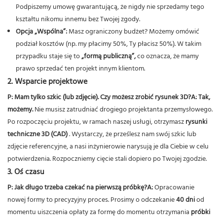
Podpiszemy umowę gwarantującą, że nigdy nie sprzedamy tego
kształtu nikomu innemu bez Twojej zgody.
Opcja „Wspólna”:
Masz ograniczony budżet? Możemy omówić
podział kosztów (np. my płacimy 50%, Ty płacisz 50%). W takim
przypadku staje się to
„formą publiczną”,
co oznacza, że ​​mamy
prawo sprzedać ten projekt innym klientom.
2. Wsparcie projektowe
P: Mam tylko szkic (lub zdjęcie). Czy możesz zrobić rysunek 3D?
A:
Tak,
możemy.
Nie musisz zatrudniać drogiego projektanta przemysłowego.
Po rozpoczęciu projektu, w ramach naszej usługi, otrzymasz
rysunki
techniczne 3D (CAD)
. Wystarczy, że prześlesz nam swój szkic lub
zdjęcie referencyjne, a nasi inżynierowie narysują je dla Ciebie w celu
potwierdzenia. Rozpoczniemy cięcie stali dopiero po Twojej zgodzie.
3. Oś czasu
P: Jak długo trzeba czekać na pierwszą próbkę?
A:
Opracowanie
nowej formy to precyzyjny proces. Prosimy o odczekanie
40 dni
od
momentu uiszczenia opłaty za formę do momentu otrzymania
próbki