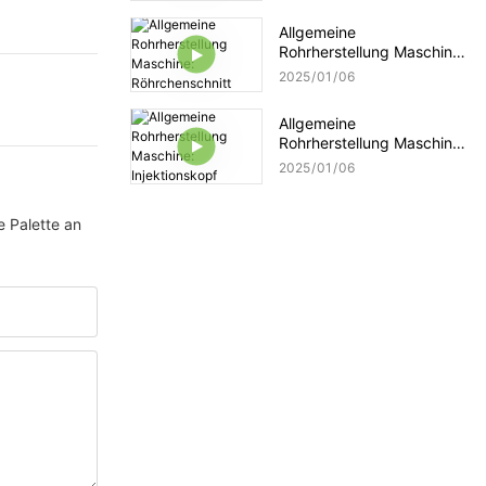
Allgemeine
Rohrherstellung Maschine:
Röhrchenschnitt
2025
01
06
Allgemeine
Rohrherstellung Maschine:
Injektionskopf
2025
01
06
e Palette an