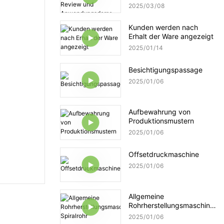
Tube Client Review und
2025
03
08
Anwendungsdemo
Kunden werden nach
Erhalt der Ware angezeigt
2025
01
14
Besichtigungspassage
2025
01
06
Aufbewahrung von
Produktionsmustern
2025
01
06
Offsetdruckmaschine
2025
01
06
Allgemeine
Rohrherstellungsmaschine:
Spiralrohr
2025
01
06