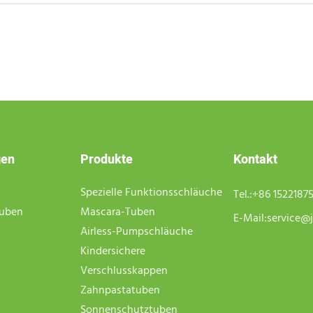
gen
Produkte
Kontakt
Spezielle Funktionsschläuche
Tel.:
+86 1522187
tuben
Mascara-Tuben
E-Mail:
service@j
Airless-Pumpschläuche
Kindersichere
Verschlusskappen
Zahnpastatuben
Sonnenschutztuben