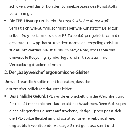
schicken, weil das Silikon den Schmelzprozess des Kunststoffs
verunreinigt.
Die TPE-Lösung:
TPE ist ein
thermoplastischer Kunststoff
. Er
verhält sich wie Gummi, schmilzt aber wie Kunststoff. Da er zur
selben Polymerfamilie wie der PE-Tubenkörper gehört, kann die
gesamte TPE-Applikatortube dem normalen Recyclingkreislauf
zugeführt werden. Sie ist zu 100 % recycelbar, sodass Sie das
universelle Recycling-Symbol legal und mit Stolz auf Ihre
Verpackung drucken können.
2. Der „babyweiche“ ergonomische Gleiter
Umweltfreundlich sollte nicht bedeuten, dass die
Benutzerfreundlichkeit darunter leidet.
Das sinnliche Gefühl:
TPE wurde entwickelt, um die Weichheit und
Flexibilität menschlicher Haut exakt nachzuahmen. Beim Auftragen
eines pflegenden Balsams auf trockene, rissige Lippen passt sich
die TPE-Spitze flexibel an und sorgt so für eine reibungsfreie,
unglaublich wohltuende Massage. Sie ist genauso sanft und