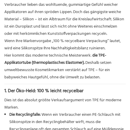
Verbraucher lieben das wohltuende, gummiartige Gefühl weicher
Applikatoren auf ihren spröden Lippen. Doch das gängigste weiche
Material – Silikon – ist ein Albtraum für die Kreislaufwirtschaft. Silikon
ist ein Duroplast und lässt sich nicht ohne Weiteres einschmelzen
oder mit herkömmlichen Kunststoffverpackungen recyceln.
Wenn Ihre Markenvorgabe „100 % recycelbare Verpackung“ lautet,
wird eine Silikonspitze Ihre Nachhaltigkeitsbilanz ruinieren.
Hier kommt das moderne technische Meisterwerk:
die TPE-
Applikatortube (thermoplastisches Elastomer).
Deshalb setzen
umweltbewusste Kosmetikmarken verstärkt auf TPE – für ein
babyweiches Hautgefühl, ohne die Umwelt zu belasten.
1. Der Öko-Held: 100 % leicht recycelbar
Dies ist das absolut größte Verkaufsargument von TPE für moderne
Marken.
Die Recyclingfalle:
Wenn ein Verbraucher einen PE-Schlauch mit
Silikonspitze in den Recyclingbehälter wirft, muss die
Recyclinganlage oft den gesamten Schlauch auf eine Mülldeponie