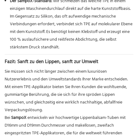
Der SampoX-Standard:
Wir schmelzen das weiche TPE in einem
einzigen Maschinendurchlauf direkt auf die harte Kunststoffbasis.
Im Gegensatz zu Silikon, das oft aufwendige mechanische
Verbindungen erfordert, verbindet sich TPE auf molekularer Ebene
mit dem Kunststoff. Es benötigt keinen Klebstoff und erzeugt eine
100 % auslaufsichere und reißfeste Abdichtung, die selbst
stärkstem Druck standhält.
Fazit: Sanft zu den Lippen, sanft zur Umwelt
Sie müssen sich nicht länger zwischen einem luxuriösen
Nutzererlebnis und den Umweltstandards Ihrer Marke entscheiden.
Mit einem TPE-Applikator bieten Sie Ihren Kunden die wohltuende,
gummiartige Berührung, die sie sich für ihre spröden Lippen
wünschen, und gleichzeitig eine wirklich nachhaltige, abfallfreie
Verpackungslösung.
Bei
SampoX
entwickeln wir hochwertige Lippenbalsam-Tuben mit
D16mm und D19mm Durchmesser und makellosen, zweifach
eingespritzten TPE-Applikatoren, die für die weltweit führenden