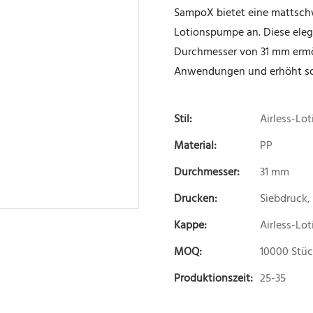
SampoX bietet eine mattschw
Lotionspumpe an. Diese ele
Durchmesser von 31 mm ermög
Anwendungen und erhöht so 
Stil:
Airless-Lot
Material:
PP
Durchmesser:
31 mm
Drucken:
Siebdruck,
Kappe:
Airless-Lo
MOQ:
10000 Stü
Produktionszeit:
25-35