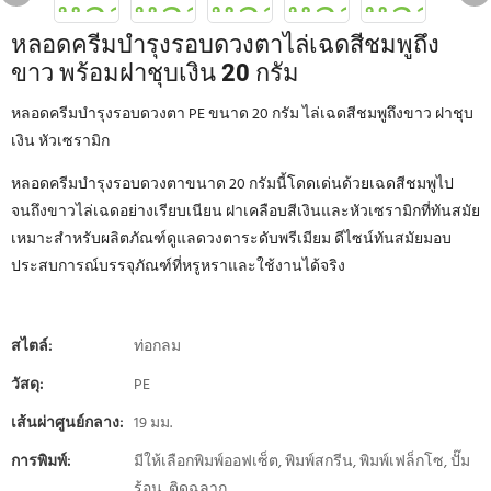
หลอดครีมบำรุงรอบดวงตาไล่เฉดสีชมพูถึง
ขาว พร้อมฝาชุบเงิน 20 กรัม
หลอดครีมบำรุงรอบดวงตา PE ขนาด 20 กรัม ไล่เฉดสีชมพูถึงขาว ฝาชุบ
เงิน หัวเซรามิก
หลอดครีมบำรุงรอบดวงตาขนาด 20 กรัมนี้โดดเด่นด้วยเฉดสีชมพูไป
จนถึงขาวไล่เฉดอย่างเรียบเนียน ฝาเคลือบสีเงินและหัวเซรามิกที่ทันสมัย
​​เหมาะสำหรับผลิตภัณฑ์ดูแลดวงตาระดับพรีเมียม ดีไซน์ทันสมัยมอบ
ประสบการณ์บรรจุภัณฑ์ที่หรูหราและใช้งานได้จริง
สไตล์:
ท่อกลม
วัสดุ:
PE
เส้นผ่าศูนย์กลาง:
19 มม.
การพิมพ์:
มีให้เลือกพิมพ์ออฟเซ็ต, พิมพ์สกรีน, พิมพ์เฟล็กโซ, ปั๊ม
ร้อน, ติดฉลาก