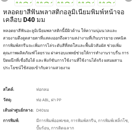
หลอดยาสีฟันพลาสติกอลูมิเนียมพิมพ์หน้าจอ
เคลือบ D40 มม
หลอดยาสีฟันอะลูมิเนียมพลาสติกนี้มีผิวด้าน ให้ความนุ่มนวลและ
สวยงามดึงดูดสายตาที่แสดงออกถึงความสง่างามที่เกินบรรยาย เทคนิค
การพิมพ์สกรีนจะเพิ่มการไล่ระดับสีที่สดใสและพื้นผิวสัมผัส ช่วยเพิ่ม
คุณภาพผลิตภัณฑ์โดยรวม ฝาครอบแพทย์ช่วยให้การทำงานราบรื่น การ
ปิดผนึกที่เชื่อถือได้ และฟังก์ชันการใช้งานที่ใช้งานได้จริง ผสมผสาน
ประโยชน์ใช้สอยเข้ากับความสวยงาม
สไตล์:
ท่อกลม
วัสดุ:
ท่อ ABL, ฝา PP
เส้นผ่าศูนย์กลาง:
D40มม
การพิมพ์:
มีการพิมพ์ออฟเซต, การพิมพ์สกรีน, การพิมพ์เฟล็กโซ,
ปั๊มร้อน, การติดฉลาก