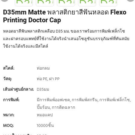
D35mm Matte พลาสติกยาสีฟันหลอด Flexo
Printing Doctor Cap
หลอดยาสีฟันพลาสติกเคลือบ D35 มม. ของเราพร้อมการพิมพ์เฟล็กโซ
และฝาครอบแพทย์ที่ใช้งานได้จริงนำเสนอโซลูชันบรรจุภัณฑ์ที่ทันสมัย ​​
ใช้งานได้จริงและมีสไตล์
สไตล์:
ท่อกลม
วัสดุ:
ท่อ PE, ฝา PP
เส้นผ่าศูนย์กลาง:
D35มม
การพิมพ์:
มีการพิมพ์ออฟเซต, การพิมพ์สกรีน, การพิมพ์เฟล็กโซ,
ปั๊มร้อน, การติดฉลาก
หมวก:
หมอแคป
MOQ:
10000ชิ้น