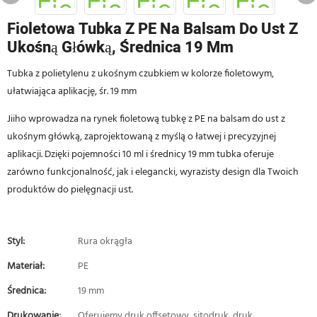
Fioletowa Tubka Z PE Na Balsam Do Ust Z
Ukośną Główką, Średnica 19 Mm
Tubka z polietylenu z ukośnym czubkiem w kolorze fioletowym,
ułatwiająca aplikację, śr. 19 mm
Jiiho wprowadza na rynek fioletową tubkę z PE na balsam do ust z
ukośnym główką, zaprojektowaną z myślą o łatwej i precyzyjnej
aplikacji. Dzięki pojemności 10 ml i średnicy 19 mm tubka oferuje
zarówno funkcjonalność, jak i elegancki, wyrazisty design dla Twoich
produktów do pielęgnacji ust.
Styl:
Rura okrągła
Materiał:
PE
Średnica:
19 mm
Drukowanie:
Oferujemy druk offsetowy, sitodruk, druk