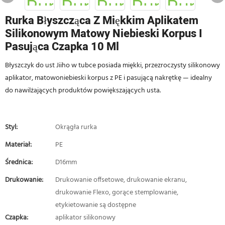
Rurka Błyszcząca Z Miękkim Aplikatem
Silikonowym Matowy Niebieski Korpus I
Pasująca Czapka 10 Ml
Błyszczyk do ust Jiiho w tubce posiada miękki, przezroczysty silikonowy
aplikator, matowoniebieski korpus z PE i pasującą nakrętkę — idealny
do nawilżających produktów powiększających usta.
Styl:
Okrągła rurka
Materiał:
PE
Średnica:
D16mm
Drukowanie:
Drukowanie offsetowe, drukowanie ekranu,
drukowanie Flexo, gorące stemplowanie,
etykietowanie są dostępne
Czapka:
aplikator silikonowy