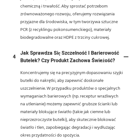
chemiczną i trwałość. Aby sprostać potrzebom
zrównoważonego rozwoju, oferujemy rozwiązania
przyjazne dla środowiska, w tym tworzywa sztuczne
PCR (z recyklingu pokonsumenckiego), materiały
biodegradowalne oraz HDPE z trzciny cukrowej.
Jak Sprawdza Się Szczelność I Barierowość
4
Butelek? Czy Produkt Zachowa Świeżość?
Koncentrujemy się na precyzyjnym dopasowaniu szyjki
butelki do nakrętki, aby zapewnić doskonałe
uszczelnienie. W przypadku produktów o specjalnych
wymaganiach barierowych (np. receptur wrażliwych
na utlenianie) możemy zapewnić grubsze ścianki lub
materiały blokujące światło (takie jak ciemne lub
nieprzezroczyste butelki), aby skutecznie blokować
światło i tlen, zapobiegając degradacji i wydłużając
okres przydatności do spożycia.