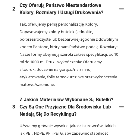
Czy Oferują Państwo Niestandardowe
2
Kolory, Rozmiary I Usługi Drukowania?
Tak, oferujemy pełną personalizację. Kolory:
Dopasowujemy kolory butelek (jednolite,
półprzezroczyste lub bezbarwne) zgodnie z dowolnym
kodem Pantone, który nam Państwo podają. Rozmiary:
Nasze formy obejmują szeroki zakres specyfikacji, od 10
ml do 1000 ml. Druk i wykończenia: Oferujemy
sitodruk, tłoczenie na gorąco/na zimno,
etykietowanie, folie termokurczliwe oraz wykończenia
matowe/szronione.
Z Jakich Materiałów Wykonane Są Butelki?
3
Czy Są One Przyjazne Dla Środowiska Lub
Nadają Się Do Recyklingu?
Używamy głównie wysokiej jakości surowców, takich
jak PET, HDPE, PP i PETG, aby zapewnić stabilność