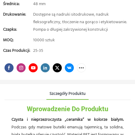
Średnica:
48 mm
Drukowanie:
Dostępne są nadruki sitodrukowe, nadruk
fleksograficzny, tłoczenie na gorąco i etykietowanie.
Czapka:
Pompa o długiej zakrzywionej konstrukcji
MOQ:
10000 sztuk
Czas Produkcji:
25-35
Szczegóły Produktu
Wprowadzenie Do Produktu
Czysta i nieprzezroczysta „ceramika” w kolorze białym.
Podczas gdy matowe butelki emanują tajemnicą, ta solidna,
biała butelka oferuje czystość. Materiał PET jest formowany w