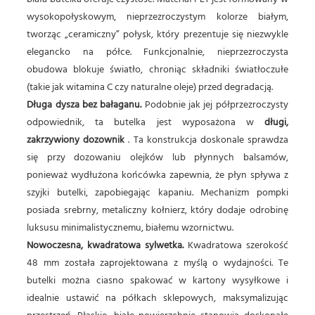
wysokopołyskowym, nieprzezroczystym kolorze białym,
tworząc „ceramiczny” połysk, który prezentuje się niezwykle
elegancko na półce. Funkcjonalnie, nieprzezroczysta
obudowa blokuje światło, chroniąc składniki światłoczułe
(takie jak witamina C czy naturalne oleje) przed degradacją.
Długa dysza bez bałaganu.
Podobnie jak jej półprzezroczysty
odpowiednik, ta butelka jest wyposażona w
długi,
zakrzywiony dozownik
. Ta konstrukcja doskonale sprawdza
się przy dozowaniu olejków lub płynnych balsamów,
ponieważ wydłużona końcówka zapewnia, że ​​płyn spływa z
szyjki butelki, zapobiegając kapaniu. Mechanizm pompki
posiada srebrny, metaliczny kołnierz, który dodaje odrobinę
luksusu minimalistycznemu, białemu wzornictwu.
Nowoczesna, kwadratowa sylwetka.
Kwadratowa szerokość
48 mm została zaprojektowana z myślą o wydajności. Te
butelki można ciasno spakować w kartony wysyłkowe i
idealnie ustawić na półkach sklepowych, maksymalizując