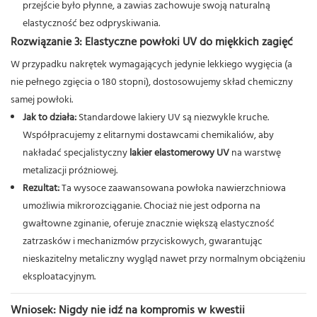
przejście było płynne, a zawias zachowuje swoją naturalną
elastyczność bez odpryskiwania.
Rozwiązanie 3: Elastyczne powłoki UV do miękkich zagięć
W przypadku nakrętek wymagających jedynie lekkiego wygięcia (a
nie pełnego zgięcia o 180 stopni), dostosowujemy skład chemiczny
samej powłoki.
Jak to działa:
Standardowe lakiery UV są niezwykle kruche.
Współpracujemy z elitarnymi dostawcami chemikaliów, aby
nakładać specjalistyczny
lakier elastomerowy UV
na warstwę
metalizacji próżniowej.
Rezultat:
Ta wysoce zaawansowana powłoka nawierzchniowa
umożliwia mikrorozciąganie. Chociaż nie jest odporna na
gwałtowne zginanie, oferuje znacznie większą elastyczność
zatrzasków i mechanizmów przyciskowych, gwarantując
nieskazitelny metaliczny wygląd nawet przy normalnym obciążeniu
eksploatacyjnym.
Wniosek: Nigdy nie idź na kompromis w kwestii