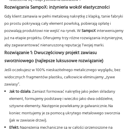
Rozwiązania SampoX: inżynieria wokół elastyczności
Gdy klient zamawia w pełni metalową nakrętkę z klapką, tanie fabryki
po prostu pokrywają cały element powłoką, pobierają opłatę i
pozwalają produktowi nie wejść na rynek. W
SampoX
interweniujemy
już na etapie projektu. Oferujemy trzy różne rozwiązania inżynieryjne,
aby zagwarantować nienaruszoną reputację Twojej marki.
Rozwiązanie 1: Dwuczęściowy projekt zawiasu
sworzniowego (najlepsze luksusowe rozwiązanie)
Jeśli oczekujesz w 100% nieskazitelnego metalicznego wyglądu, bez
widocznych fragmentów plastiku, całkowicie eliminujemy „żywe
zawiasy”.
Jak to działa:
Zamiast formować nakrętkę jako jeden składany
element, formujemy podstawę i wieczko jako dwa oddzielne,
sztywne elementy. Następnie powlekamy je galwanicznie. Na
koniec montujemy je za pomocą ukrytego metalowego sworznia
(jak w zawiasie drzwi).
Efekt:
Naprężenia mechaniczne są w całości przenoszone na