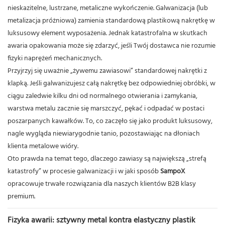
nieskazitelne, lustrzane, metaliczne wykończenie. Galwanizacja (lub
metalizacja próżniowa) zamienia standardową plastikową nakrętkę w
luksusowy element wyposażenia. Jednak katastrofalna w skutkach
awaria opakowania może się zdarzyć, jeśli Twój dostawca nie rozumie
fizyki naprężeń mechanicznych.
Przyjrzyj się uważnie „żywemu zawiasowi” standardowej nakrętki z
klapką. Jeśli galwanizujesz całą nakrętkę bez odpowiedniej obróbki, w
ciągu zaledwie kilku dni od normalnego otwierania i zamykania,
warstwa metalu zacznie się marszczyć, pękać i odpadać w postaci
poszarpanych kawałków. To, co zaczęło się jako produkt luksusowy,
nagle wygląda niewiarygodnie tanio, pozostawiając na dłoniach
klienta metalowe wióry.
Oto prawda na temat tego, dlaczego zawiasy są największą „strefą
katastrofy” w procesie galwanizacji i w jaki sposób
SampoX
opracowuje trwałe rozwiązania dla naszych klientów B2B klasy
premium.
Fizyka awarii: sztywny metal kontra elastyczny plastik