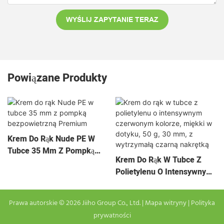
WYŚLIJ ZAPYTANIE TERAZ
Powiązane Produkty
Krem Do Rąk Nude PE W
Tubce 35 Mm Z Pompką
Krem Do Rąk W Tubce Z
Bezpowietrzną Premium
Polietylenu O Intensywnym
Czerwonym Kolorze, Miękki
W Dotyku, 50 G, 30 Mm, Z
Prawa autorskie © 2026 Jiiho Group Co., Ltd. |
Mapa witryny
|
Polityka
Wytrzymałą Czarną
prywatności
Nakrętką